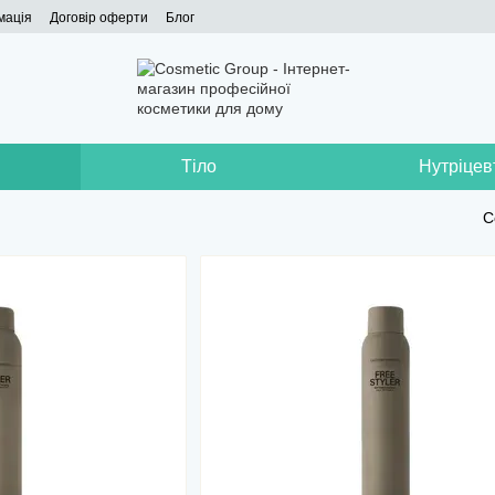
мація
Договір оферти
Блог
Тіло
Нутріцев
С