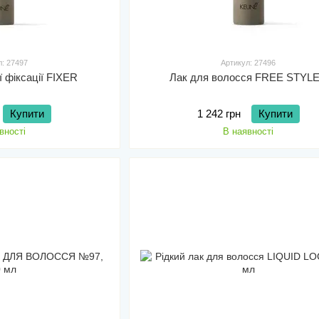
л: 27497
Артикул: 27496
ї фіксації FIXER
Лак для волосся FREE STYL
Купити
1 242 грн
Купити
вності
В наявності