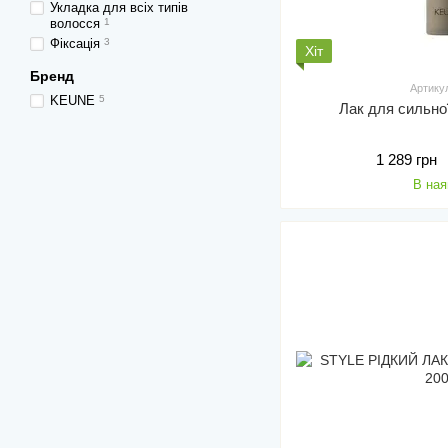
Укладка для всіх типів
волосся
1
Фіксація
3
Хіт
Бренд
Артику
KEUNE
5
Лак для сильно
1 289 грн
В ная