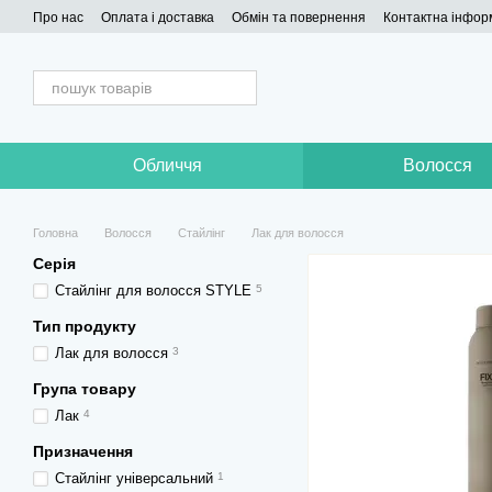
Перейти до основного контенту
Про нас
Оплата і доставка
Обмін та повернення
Контактна інфор
Обличчя
Волосся
Головна
Волосся
Стайлінг
Лак для волосся
Серія
Стайлінг для волосся STYLE
5
Тип продукту
Лак для волосся
3
Група товару
Лак
4
Призначення
Стайлінг універсальний
1