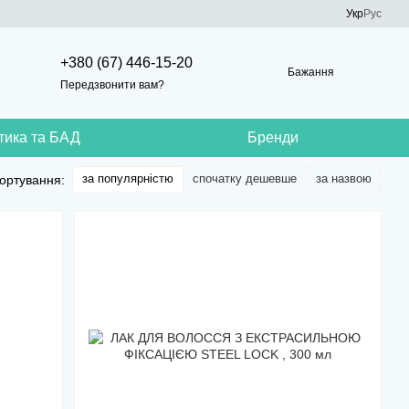
Укр
Рус
+380 (67) 446-15-20
Бажання
Передзвонити вам?
тика та БАД
Бренди
за популярністю
спочатку дешевше
за назвою
ортування: