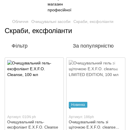
Обличчя
Очищувальні засоби
Скраби, ексфоліанти
Скраби, ексфоліанти
Фільтр
За популярністю
Новинка
Артикул: 010N ph
Артикул: 186ph
Очищувальний гель-
Очищувальний гель зі
ексфоліант E.X.F.O. Cleanse
щіточкою E.X.F.O. cleanse