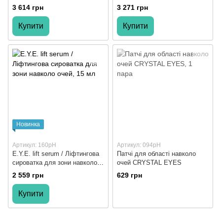
частинками для повік проти
E.Y.E. recovery 20 мл
3 614 грн
3 271 грн
набряків SOS EYE rescue 15
мл
Купити
Купити
Новинка
Артикул: 160pH
Артикул: 094pH
E.Y.E. lift serum / Ліфтингова
Патчі для області навколо
сироватка для зони навколо
очей CRYSTAL EYES
очей
2 559 грн
629 грн
Купити