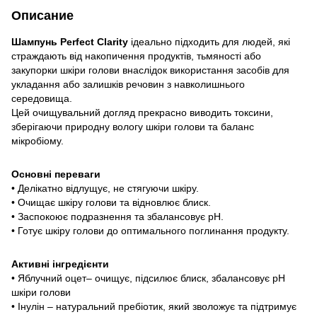
Описание
Шампунь Perfect Clarity
ідеально підходить для людей, які
страждають від накопичення продуктів, тьмяності або
закупорки шкіри голови внаслідок використання засобів для
укладання або залишків речовин з навколишнього
середовища.
Цей очищувальний догляд прекрасно виводить токсини,
зберігаючи природну вологу шкіри голови та баланс
мікробіому.
Основні переваги
• Делікатно відлущує, не стягуючи шкіру.
• Очищає шкіру голови та відновлює блиск.
• Заспокоює подразнення та збалансовує pH.
• Готує шкіру голови до оптимального поглинання продукту.
Активні інгредієнти
• Яблучний оцет– очищує, підсилює блиск, збалансовує pH
шкіри голови
• Інулін – натуральний пребіотик, який зволожує та підтримує