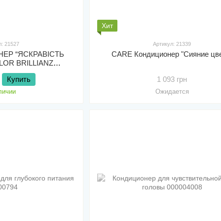
Хит
л: 21527
Артикул: 21339
НЕР “ЯСКРАВІСТЬ
CARE Кондиционер "Сияние цв
LOR BRILLIANZ
TIONER
Купить
1 093 грн
личии
Ожидается