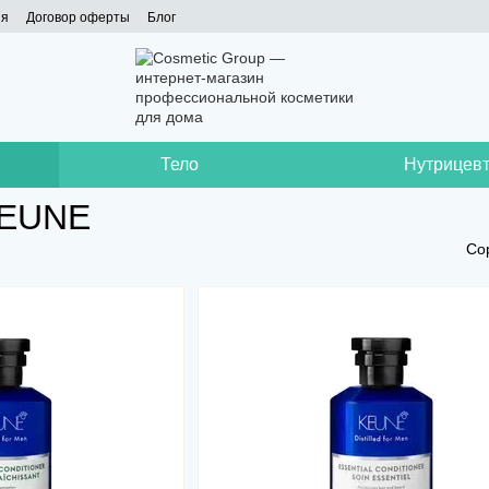
ия
Договор оферты
Блог
Тело
Нутрицевт
KEUNE
Со