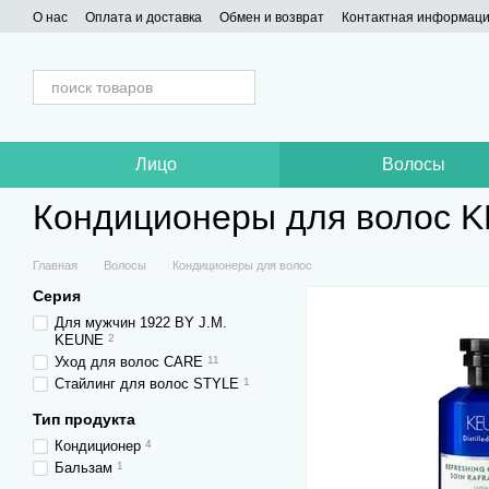
Перейти к основному контенту
О нас
Оплата и доставка
Обмен и возврат
Контактная информац
Лицо
Волосы
Кондиционеры для волос 
Главная
Волосы
Кондиционеры для волос
Серия
Для мужчин 1922 BY J.M.
KEUNE
2
Уход для волос CARE
11
Стайлинг для волос STYLE
1
Тип продукта
Кондиционер
4
Бальзам
1