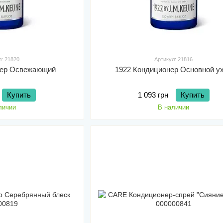
л: 21820
Артикул: 21816
нер Освежающий
1922 Кондиционер Основной у
Купить
1 093 грн
Купить
личии
В наличии