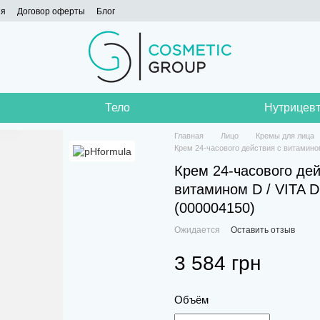
ия
Договор оферты
Блог
Тело
Нутрицевт
Главная
Лицо
Кремы для лица
Крем 24-часового действия с витамином
Крем 24-часового дей
витамином D / VITA D
(000004150)
Ожидается
Оставить отзыв
3 584 грн
Объём