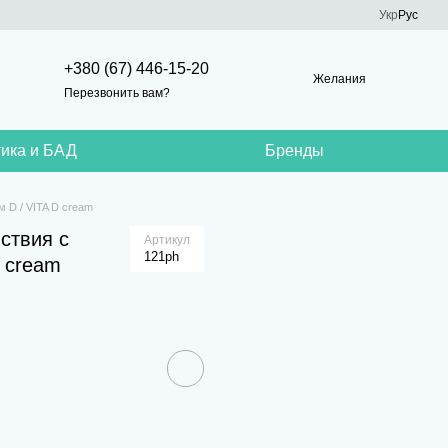
Укр
Рус
+380 (67) 446-15-20
Желания
Перезвонить вам?
ика и БАД
Бренды
 D / VITA D cream
ствия с
Артикул
121ph
 cream